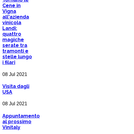
Cene in
Vigna
all'azienda
vinicola
Landi:
quattro
magiche
serate tra
tramonti e
stelle lungo
i filari
08 Jul 2021
Visita dagli
USA
08 Jul 2021
Appuntamento
al prossimo
Vinitaly