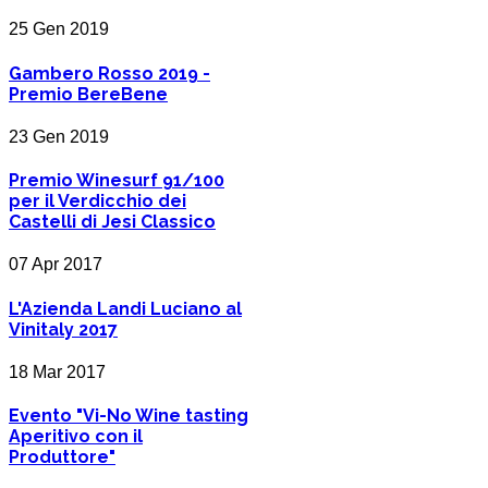
25 Gen 2019
Gambero Rosso 2019 -
Premio BereBene
23 Gen 2019
Premio Winesurf 91/100
per il Verdicchio dei
Castelli di Jesi Classico
07 Apr 2017
L'Azienda Landi Luciano al
Vinitaly 2017
18 Mar 2017
Evento "Vi-No Wine tasting
Aperitivo con il
Produttore"