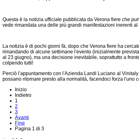
Questa è la notizia ufficiale pubblicata da Verona fiere che p
vede rimandata una delle più grandi manifestazioni inerenti al 
La notizia è di pochi giorni fà, dopo che Verona fiere ha cerca
rimandando di alcune settimane l'evento (inizialmente prevista 
al 23 giugno), ma una decisione inevitabile, soprattutto a fronte
colpendo tutti!
Perciò l'appuntamento con l'Azienda Landi Luciano al Vinitaly
possano ritornare presto alla normalità, facendoci forza l'uno co
Inizio
Indietro
1
2
3
Avanti
Fine
Pagina 1 di 3