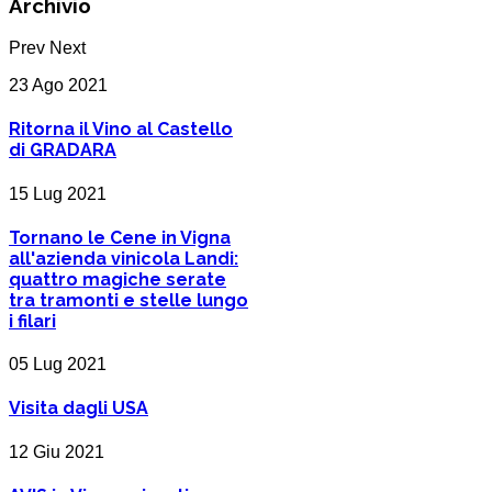
Archivio
Prev
Next
23 Ago 2021
Ritorna il Vino al Castello
di GRADARA
15 Lug 2021
Tornano le Cene in Vigna
all'azienda vinicola Landi:
quattro magiche serate
tra tramonti e stelle lungo
i filari
05 Lug 2021
Visita dagli USA
12 Giu 2021