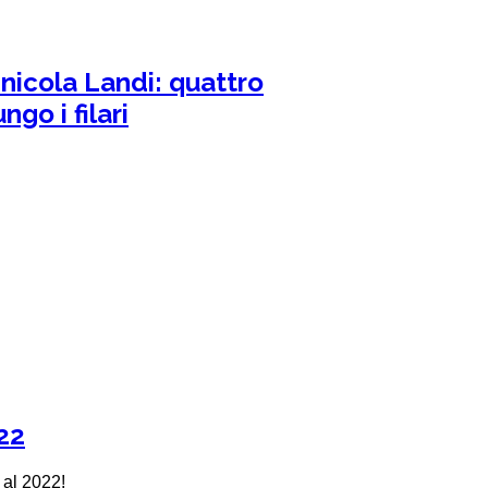
inicola Landi: quattro
go i filari
22
 al 2022!