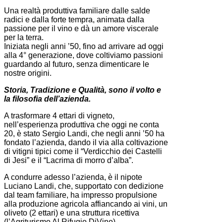
Una realtà produttiva familiare dalle salde
radici e dalla forte tempra, animata dalla
passione per il vino e dà un amore viscerale
per la terra.
Iniziata negli anni ’50, fino ad arrivare ad oggi
alla 4° generazione, dove coltiviamo passioni
guardando al futuro, senza dimenticare le
nostre origini.
Storia, Tradizione e Qualità, sono il volto e
la filosofia dell’aziend
a
.
A trasformare 4 ettari di vigneto,
nell’esperienza produttiva che oggi ne conta
20, è stato Sergio Landi, che negli anni ’50 ha
fondato l’azienda, dando il via alla coltivazione
di vitigni tipici come il “Verdicchio dei Castelli
di Jesi” e il “Lacrima di morro d’alba”.
A condurre adesso l’azienda, è il nipote
Luciano Landi, che, supportato con dedizione
dal team familiare, ha impresso propulsione
alla produzione agricola affiancando ai vini, un
oliveto (2 ettari) e una struttura ricettiva
(l’Agriturismo Al Rifugio DiVino).