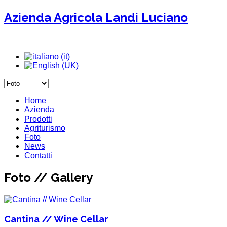
Azienda Agricola Landi Luciano
Home
Azienda
Prodotti
Agriturismo
Foto
News
Contatti
Foto // Gallery
Cantina // Wine Cellar