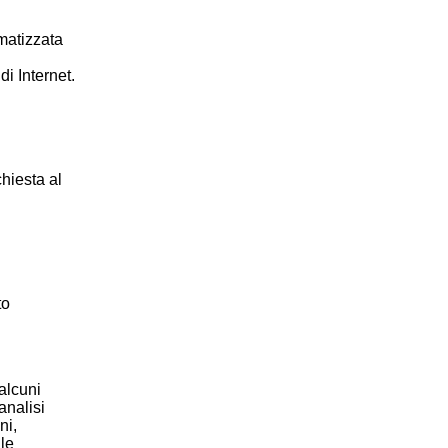
matizzata
i Internet.
chiesta al
to
 alcuni
analisi
ni,
le