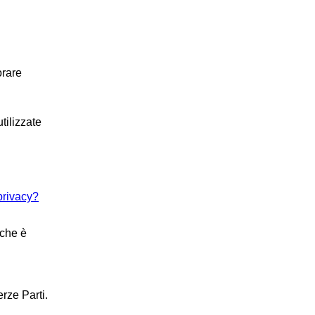
orare
utilizzate
/privacy?
 che è
erze Parti.