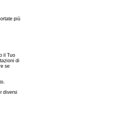
ortate più
o il Tuo
tazioni di
re se
to.
r diversi