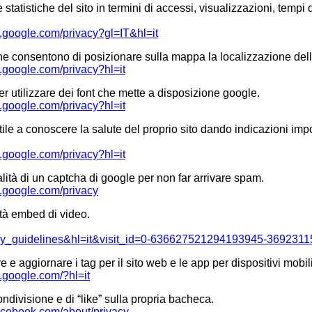
statistiche del sito in termini di accessi, visualizzazioni, tempi 
es.google.com/privacy?gl=IT&hl=it
che consentono di posizionare sulla mappa la localizzazione del
es.google.com/privacy?hl=it
r utilizzare dei font che mette a disposizione google.
es.google.com/privacy?hl=it
ile a conoscere la salute del proprio sito dando indicazioni impo
es.google.com/privacy?hl=it
nalità di un captcha di google per non far arrivare spam.
es.google.com/privacy
lità embed di video.
acy_guidelines&hl=it&visit_id=0-636627521294193945-369231
 e aggiornare i tag per il sito web e le app per dispositivi mobili
s.google.com/?hl=it
condivisione e di “like” sulla propria bacheca.
acebook.com/about/privacy