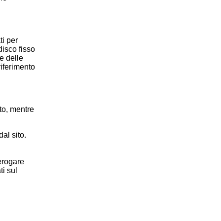
ti per
disco fisso
e delle
riferimento
to, mentre
al sito.
 erogare
ti sul