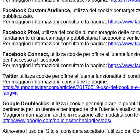
Facebook Custom Audience,
utilizza dei cookie per targetiz
pubblicizzato.
Per maggiori informazioni consultare la pagina:
https://www.fa
Facebook Pixel,
utilizza dei cookie di monitoraggio delle co
l'andamento di una campagna pubblicitaria Facebook e verificar
Per maggiori informazioni consultare la pagina:
https://www.fa
Facebook Connect,
utilizza cookie per offrire all'utente funzi
per l’accesso a Facebook.
Per maggiori informazioni consultare la pagina:
https://www.fa
Twitter
utilizza cookie per offrire all'utente funzionalità di con
Per maggiori informazioni, consultare le pagine:
https://support.twitter.com/articles/20170519-uso-dei-cookie-e-di
lang=it
Google Doubleclick
utilizza i cookie per migliorare la pubblic
pertinente per un utente e per impedire che l'utente visualizzi 
Maggiori informazioni, anche in relazione alle modalità con le qu
http://www.google.com/policies/technologies/ads/
Attraverso l'uso del Sito si considera accettato l’utilizzo dei Co