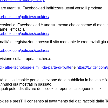
zare utenti su Facebook ed indirizzare utenti verso il prodotto
cebook.com/policies/cookies/
nversioni di Facebook ed è uno strumento che consente di monit
ne l’efficacia.
cebook.com/policies/cookies/
onalità di registrazione presso il sito mediante le credenziali già 
cebook.com/policies/cookies/
divisione sulla propria bacheca.
- altre-tecnologie-simili-da-parte-di-twitter
e
https://twitter.com
ità, e usa i cookie per la selezione della pubblicità in base a ciò
annunci già mostrati in passato.
ali poter disattivare detti cookie, reperibili al seguente link:
okies e presTi il consenso al trattamento dei dati raccolti dalle T