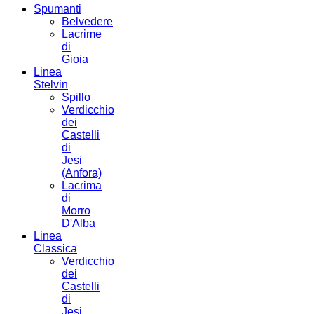
Spumanti
Belvedere
Lacrime
di
Gioia
Linea
Stelvin
Spillo
Verdicchio
dei
Castelli
di
Jesi
(Anfora)
Lacrima
di
Morro
D'Alba
Linea
Classica
Verdicchio
dei
Castelli
di
Jesi