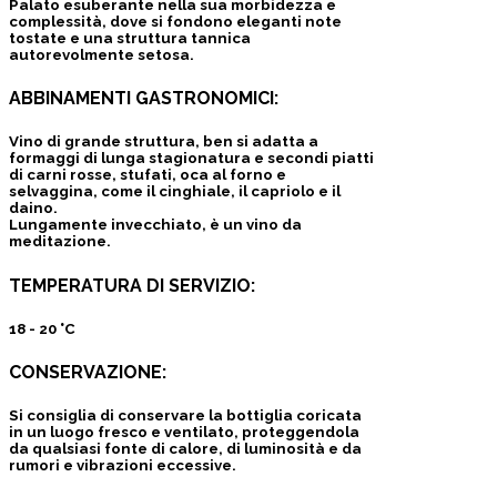
Palato esuberante nella sua morbidezza e
complessità, dove si fondono eleganti note
tostate e una struttura tannica
autorevolmente setosa.
ABBINAMENTI GASTRONOMICI:
Vino di grande struttura, ben si adatta a
formaggi di lunga stagionatura e secondi piatti
di carni rosse, stufati, oca al forno e
selvaggina, come il cinghiale, il capriolo e il
daino.
Lungamente invecchiato, è un vino da
meditazione.
TEMPERATURA DI SERVIZIO:
18 - 20 °C
CONSERVAZIONE:
Si consiglia di conservare la bottiglia coricata
in un luogo fresco e ventilato, proteggendola
da qualsiasi fonte di calore, di luminosità e da
rumori e vibrazioni eccessive.