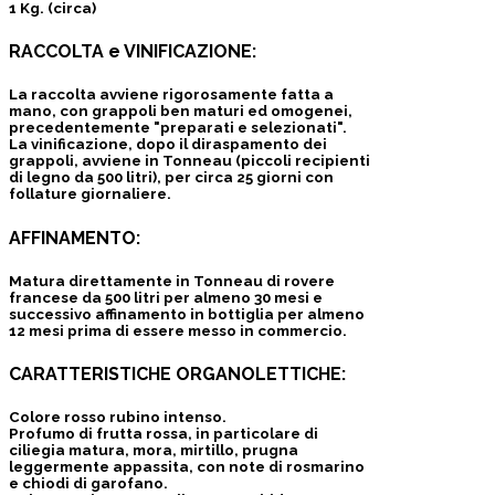
1 Kg. (circa)
RACCOLTA e VINIFICAZIONE:
La raccolta avviene rigorosamente fatta a
mano, con grappoli ben maturi ed omogenei,
precedentemente "preparati e selezionati".
La vinificazione, dopo il diraspamento dei
grappoli, avviene in Tonneau (piccoli recipienti
di legno da 500 litri), per circa 25 giorni con
follature giornaliere.
AFFINAMENTO:
Matura direttamente in Tonneau di rovere
francese da 500 litri per almeno 30 mesi e
successivo affinamento in bottiglia per almeno
12 mesi prima di essere messo in commercio.
CARATTERISTICHE ORGANOLETTICHE:
Colore rosso rubino intenso.
Profumo di frutta rossa, in particolare di
ciliegia matura, mora, mirtillo, prugna
leggermente appassita, con note di rosmarino
e chiodi di garofano.