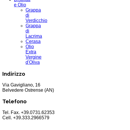
e Olio
Grappa
di
Verdicchio
Grappa
di
Lacrima
Cerasa
Olio
Extra
Vergine
d'Oliva
Indirizzo
Via Gavigliano, 16
Belvedere Ostrense (AN)
Telefono
Tel. Fax. +39.0731.62353
Cell. +39.333.2966579