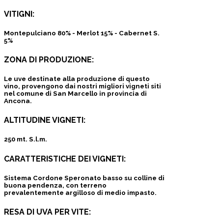
VITIGNI:
Montepulciano 80% - Merlot 15% - Cabernet S.
5%
ZONA DI PRODUZIONE:
Le uve destinate alla produzione di questo
vino, provengono dai nostri migliori vigneti siti
nel comune di San Marcello in provincia di
Ancona.
ALTITUDINE VIGNETI:
250 mt. S.l.m.
CARATTERISTICHE DEI VIGNETI:
Sistema Cordone Speronato basso su colline di
buona pendenza, con terreno
prevalentemente argilloso di medio impasto.
RESA DI UVA PER VITE: