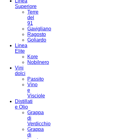
Linea
Superiore
Terre
del
91
Gavigliano
Ragosto
Goliardo
Linea
Elite
Kore
Nobilnero
Vini
dolci
Passito
Vino
e
Visciole
Distillati
e Olio
Grappa
di
Verdicchio
Grappa
di