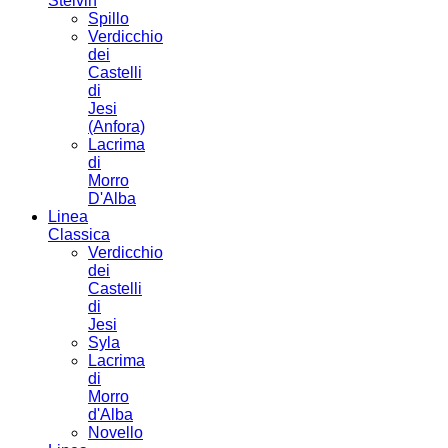
Stelvin
Spillo
Verdicchio
dei
Castelli
di
Jesi
(Anfora)
Lacrima
di
Morro
D'Alba
Linea
Classica
Verdicchio
dei
Castelli
di
Jesi
Syla
Lacrima
di
Morro
d'Alba
Novello