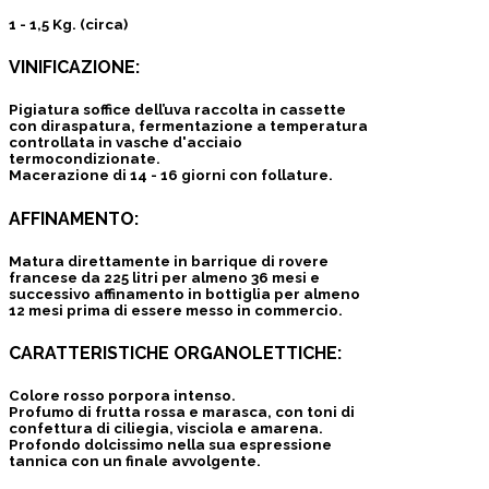
1 - 1,5 Kg. (circa)
VINIFICAZIONE:
Pigiatura soffice dell’uva raccolta in cassette
con diraspatura, fermentazione a temperatura
controllata in vasche d'acciaio
termocondizionate.
Macerazione di 14 - 16 giorni con follature.
AFFINAMENTO:
Matura direttamente in barrique di rovere
francese da 225 litri per almeno 36 mesi e
successivo affinamento in bottiglia per almeno
12 mesi prima di essere messo in commercio.
CARATTERISTICHE ORGANOLETTICHE:
Colore rosso porpora intenso.
Profumo di frutta rossa e marasca, con toni di
confettura di ciliegia, visciola e amarena.
Profondo dolcissimo nella sua espressione
tannica con un finale avvolgente.