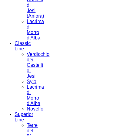
di
Jesi
(Anfora)
Lacrima
di
Morro
d'Alba
Classic
Line
Verdicchio
dei
Castelli
di
Jesi
Syla
Lacrima
di
Morro
d'Alba
Novello
Superior
Line
Terre
del