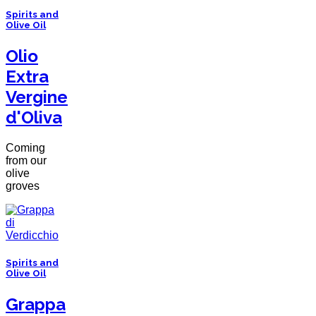
Spirits and
Olive Oil
Olio
Extra
Vergine
d'Oliva
Coming
from our
olive
groves
Spirits and
Olive Oil
Grappa