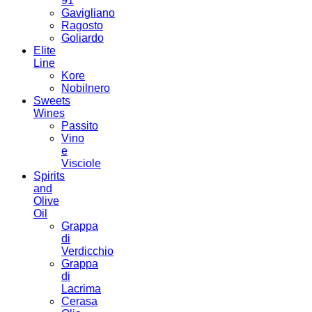
91
Gavigliano
Ragosto
Goliardo
Elite
Line
Kore
Nobilnero
Sweets
Wines
Passito
Vino
e
Visciole
Spirits
and
Olive
Oil
Grappa
di
Verdicchio
Grappa
di
Lacrima
Cerasa