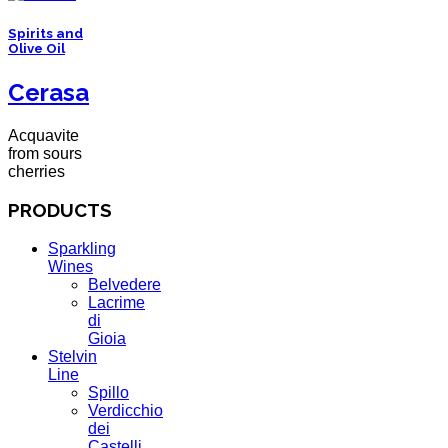
Spirits and
Olive Oil
Cerasa
Acquavite
from sours
cherries
PRODUCTS
Sparkling
Wines
Belvedere
Lacrime
di
Gioia
Stelvin
Line
Spillo
Verdicchio
dei
Castelli